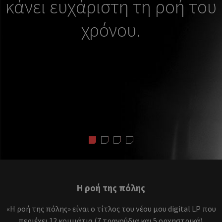
κάνει ευχάριστη τη ροή του
χρόνου.
Η ροή της πόλης
«Η ροή της πόλης» είναι ο τίτλος του νέου μου digital LP που
περιέχει 12 κομμάτια (7 τραγούδια και 5 ορχηστρικά).