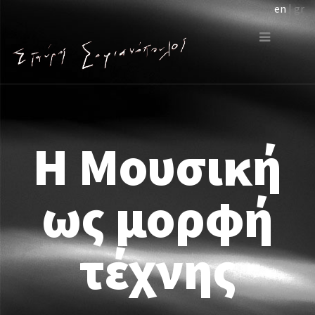
en
| gr
Η Μουσική
ως μορφή
τέχνης